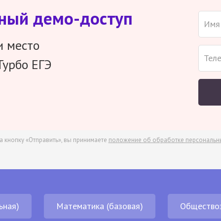
тный демо-доступ
и место
Турбо ЕГЭ
а кнопку «Отправить», вы принимаете
положение об обработке персональн
ьная)
Математика (базовая)
Общество