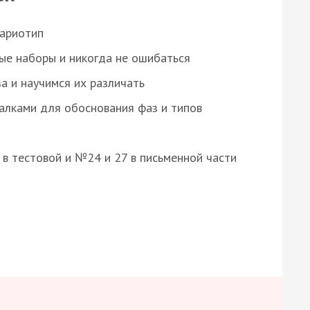
кариотип
ые наборы и никогда не ошибаться
а и научимся их различать
алками для обоснования фаз и типов
8 в тестовой и №24 и 27 в письменной части