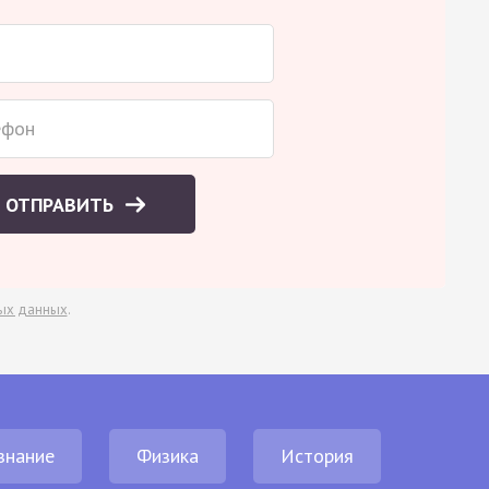
ОТПРАВИТЬ
ых данных
.
знание
Физика
История