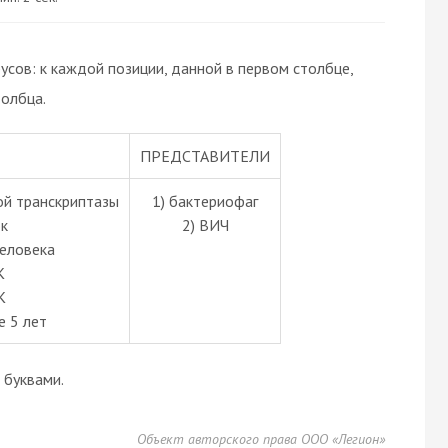
сов: к каждой позиции, данной в первом столбце,
олбца.
ПРЕДСТАВИТЕЛИ
й транскриптазы
1) бактериофаг
к
2) ВИЧ
человека
К
К
е 5 лет
буквами.
Объект авторского права ООО «Легион»