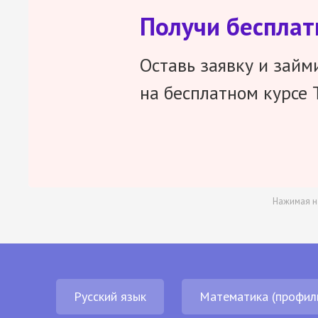
Получи беспла
Оставь заявку и займ
на бесплатном курсе 
Нажимая н
Русский язык
Математика (профил