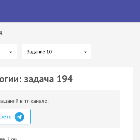
4
Задание 10
огии: задача 194
аданий в тг-канале:
треть
ин. 2 сек.