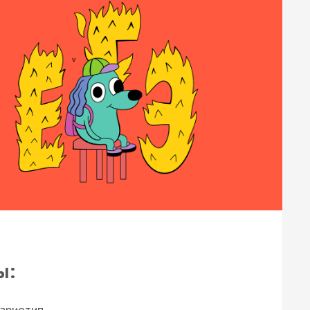
ы:
кариотип