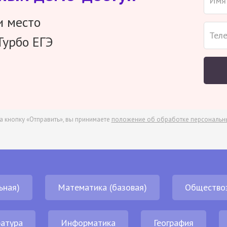
и место
Турбо ЕГЭ
а кнопку «Отправить», вы принимаете
положение об обработке персональн
ьная)
Математика (базовая)
Общество
атура
Информатика
География