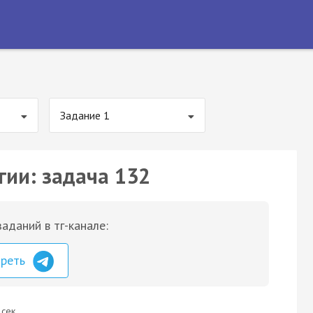
Задание 1
гии: задача 132
аданий в тг-канале:
треть
 сек.