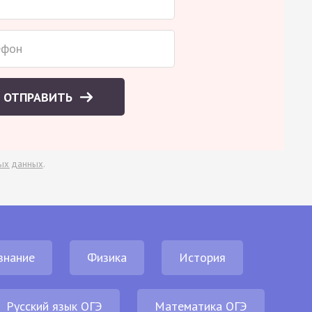
ОТПРАВИТЬ
ых данных
.
знание
Физика
История
Русский язык ОГЭ
Математика ОГЭ