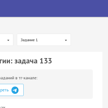
Задание 1
гии: задача 133
аданий в тг-канале:
треть
 сек.