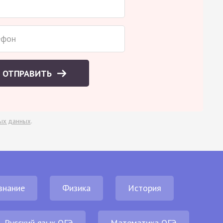
ОТПРАВИТЬ
ых данных
.
знание
Физика
История
Русский язык ОГЭ
Математика ОГЭ