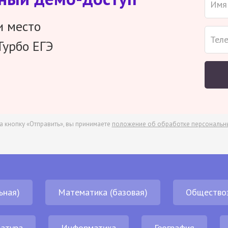
и место
Турбо ЕГЭ
а кнопку «Отправить», вы принимаете
положение об обработке персональн
ьная)
Математика (базовая)
Общество
атура
Информатика
География