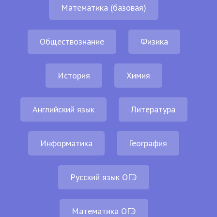
Математика (базовая)
Обществознание
Физика
История
Химия
Английский язык
Литература
Информатика
География
Русский язык ОГЭ
Математика ОГЭ