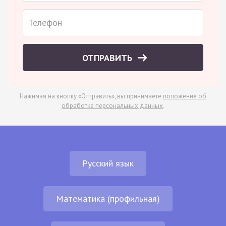
ОТПРАВИТЬ
Нажимая на кнопку «Отправить», вы принимаете
положение об
обработке персональных данных
.
Русский язык
Математика (профильная)