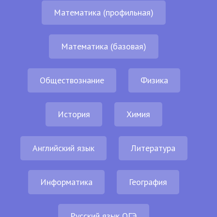
Математика (профильная)
Математика (базовая)
Обществознание
Физика
История
Химия
Английский язык
Литература
Информатика
География
Русский язык ОГЭ