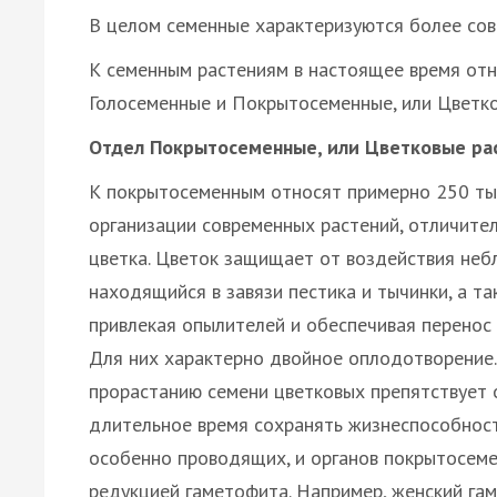
В целом семенные характеризуются более сов
К семенным растениям в настоящее время отн
Голосеменные и Покрытосеменные, или Цветко
Отдел Покрытосеменные, или Цветковые ра
К покрытосеменным относят примерно 250 тыс
организации современных растений, отличите
цветка. Цветок защищает от воздействия неб
находящийся в завязи пестика и тычинки, а т
привлекая опылителей и обеспечивая перенос 
Для них характерно двойное оплодотворени
прорастанию семени цветковых препятствует 
длительное время сохранять жизнеспособность
особенно проводящих, и органов покрытосеме
редукцией гаметофита. Например, женский г