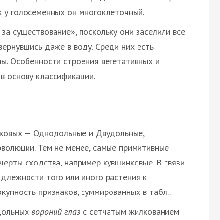
к у голосеменных он многоклеточный.
за существование», поскольку они заселили все
вернувшись даже в воду. Среди них есть
ы. Особенности строения вегетативных и
в основу классификации.
тковых — Однодольные и Двудольные,
волюции. Тем не менее, самые примитивные
ерты сходства, например кувшинковые. В связи
длежности того или иного растения к
купность признаков, суммированных в табл..
дольных
вороний глаз
с сетчатым жилкованием