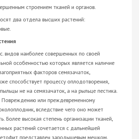
ершенным строением тканей и органов.
осят два отдела высших растений:
вые.
стения
. видов наиболее совершенных по своей
льной особенностью которых является наличие
лагоприятных факторов семязачаток,
акже способствует процессу оплодотворения,
пыльцы не на семязачаток, а на рыльце пестика.
е. Повреждению или преждевременному
околоплодник, вследствие чего оно может
. Более высокая степень организации тканей,
нных растений сочетается с дальнейшей
аметофит представлен зародышевым мешком,