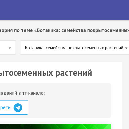
еория по теме «Ботаника: семейства покрытосеменны
Ботаника: семейства покрытосеменных растений
рытосеменных растений
аданий в тг-канале:
треть