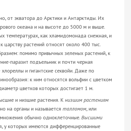
о, от экватора до Арктики и Антарктиды. Их
рового океана и на высоте до 5000 м и выше.
ых температурах, как хламидомонада снежная, и
 к царству растений относят около 400 тыс.
разием: помимо привычных зеленых растений, к
ние-паразит подъельник и почти черная
хлореллы и гигантские секвойи. Даже по
инообразия: к ним относятся вольфии с цветком
диаметр цветков которых достигает 1 м.
ысшие и низшие растения. К
низшим растениям
ено на органы и называется
талломом
, или
размножения обычно одноклеточные.
Высшими
я, у которых имеются дифференцированные