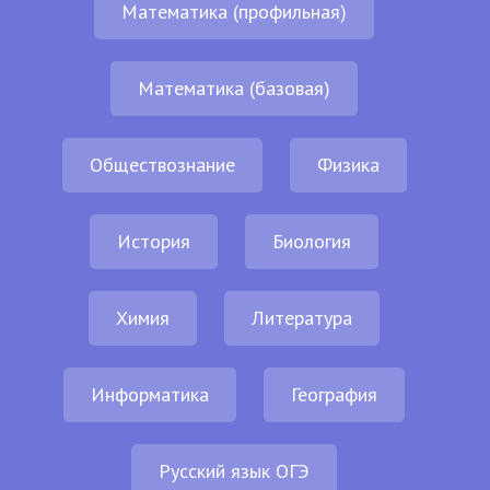
Математика (профильная)
Математика (базовая)
Обществознание
Физика
История
Биология
Химия
Литература
Информатика
География
Русский язык ОГЭ