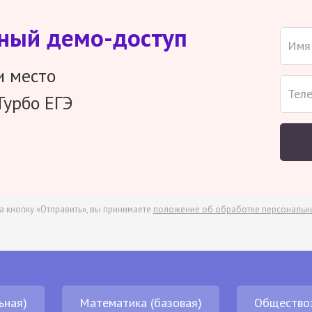
тный демо-доступ
и место
Турбо ЕГЭ
а кнопку «Отправить», вы принимаете
положение об обработке персональн
ьная)
Математика (базовая)
Общество