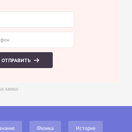
ОТПРАВИТЬ
ых данных
.
знание
Физика
История