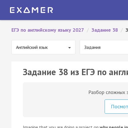
ЕГЭ по английскому языку 2027
/
Задание 38
/
Английский язык
Задания
Задание 38 из ЕГЭ по англ
Разбор сложных з
Посмо
Imagine that you are doing a project on
why people in