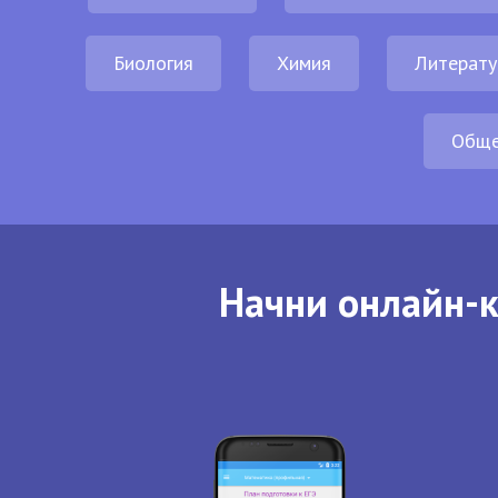
Биология
Химия
Литерату
Обще
Начни онлайн-к