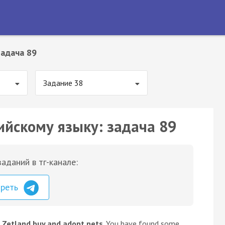
Задача 89
Задание 38
ийскому языку: задача 89
аданий в тг-канале:
треть
 Zetland buy and adopt pets
. You have found some