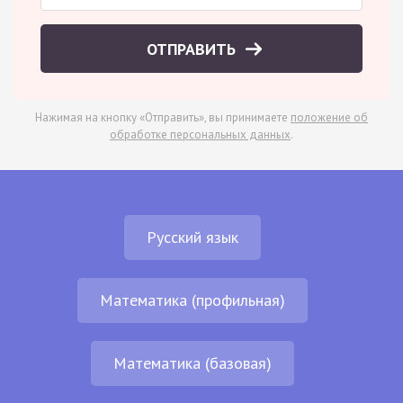
ОТПРАВИТЬ
Нажимая на кнопку «Отправить», вы принимаете
положение об
обработке персональных данных
.
Русский язык
Математика (профильная)
Математика (базовая)