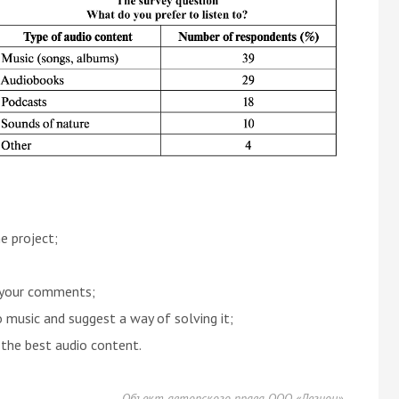
e project;
 your comments;
o music and suggest a way of solving it;
 the best audio content.
Объект авторского права ООО «Легион»