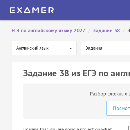
ЕГЭ по английскому языку 2027
/
Задание 38
/
Английский язык
Задания
Задание 38 из ЕГЭ по англ
Разбор сложных з
Посмо
Imagine that you are doing a project on
what