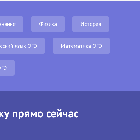
знание
Физика
История
сский язык ОГЭ
Математика ОГЭ
ОГЭ
ку прямо сейчас