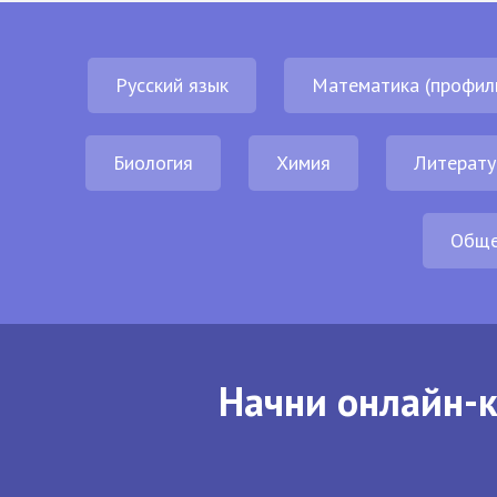
Русский язык
Математика (профил
Биология
Химия
Литерату
Обще
Начни онлайн-к