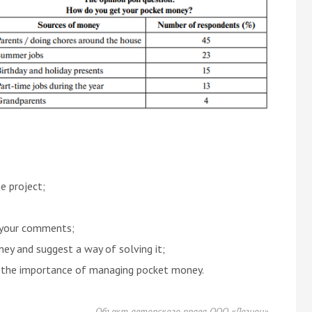
e project;
 your comments;
ey and suggest a way of solving it;
on the importance of managing pocket money.
Объект авторского права ООО «Легион»