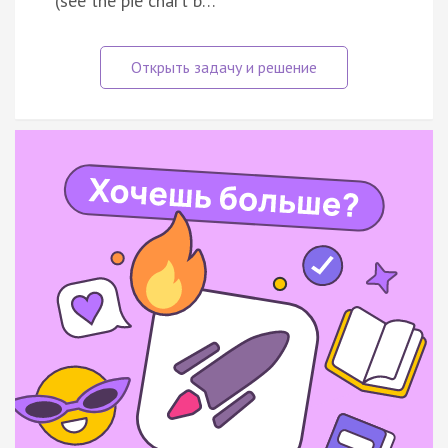
(see the pie chart b…