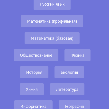
Русский язык
Математика (профильная)
Математика (базовая)
Обществознание
Физика
История
Биология
Химия
Литература
Информатика
География