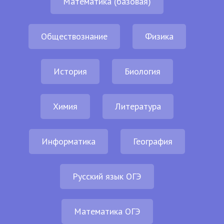
Математика (базовая)
Обществознание
Физика
История
Биология
Химия
Литература
Информатика
География
Русский язык ОГЭ
Математика ОГЭ