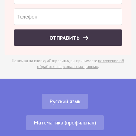
ОТПРАВИТЬ
Нажимая на кнопку «Отправить», вы принимаете
положение об
обработке персональных данных
.
Русский язык
Математика (профильная)