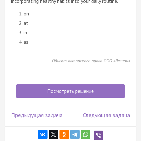
incorporating healthy habits into your daily routine.
on
at
in
as
Объект авторского права ООО «Легион»
Посмотреть решение
Предыдущая задача
Следующая задача