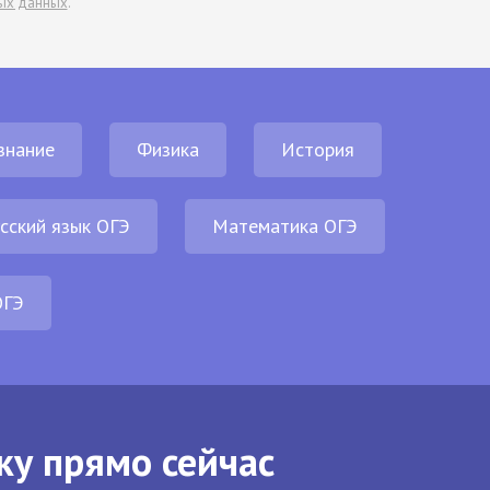
ых данных
.
знание
Физика
История
сский язык ОГЭ
Математика ОГЭ
ОГЭ
ку прямо сейчас