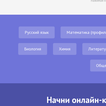
Нажимая н
Русский язык
Математика (профил
Биология
Химия
Литерату
Обще
Начни онлайн-к