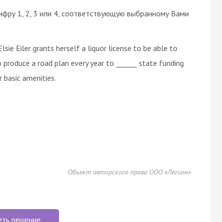
ифру 1, 2, 3 или 4, соответствующую выбранному Вами
ie Eiler grants herself a liquor license to be able to
to produce a road plan every year to ______ state funding
r basic amenities.
Объект авторского права ООО «Легион»
еть решение