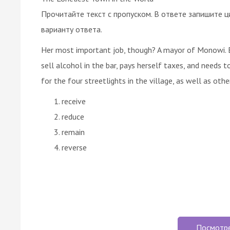
Прочитайте текст с пропуском. В ответе запишите ц
варианту ответа.
Her most important job, though? A mayor of Monowi. Els
sell alcohol in the bar, pays herself taxes, and needs 
for the four streetlights in the village, as well as othe
receive
reduce
remain
reverse
Посмотр