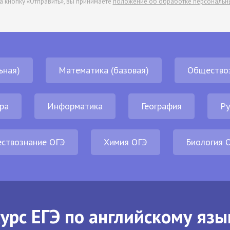
а кнопку «Отправить», вы принимаете
положение об обработке персональн
ьная)
Математика (базовая)
Общество
ра
Информатика
География
Ру
ствознание ОГЭ
Химия ОГЭ
Биология 
урс ЕГЭ по английскому язы