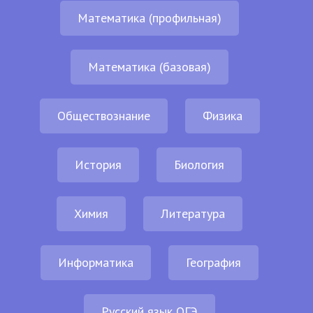
Математика (профильная)
Математика (базовая)
Обществознание
Физика
История
Биология
Химия
Литература
Информатика
География
Русский язык ОГЭ