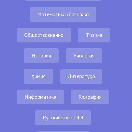
Математика (базовая)
Обществознание
Физика
История
Биология
Химия
Литература
Информатика
География
Русский язык ОГЭ