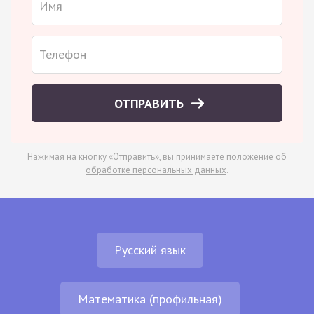
ОТПРАВИТЬ
Нажимая на кнопку «Отправить», вы принимаете
положение об
обработке персональных данных
.
Русский язык
Математика (профильная)