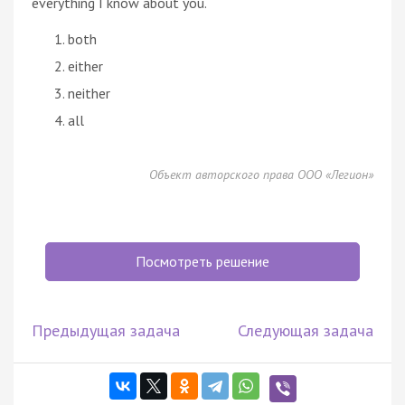
everything I know about you.
both
either
neither
all
Объект авторского права ООО «Легион»
Посмотреть решение
Предыдущая задача
Следующая задача