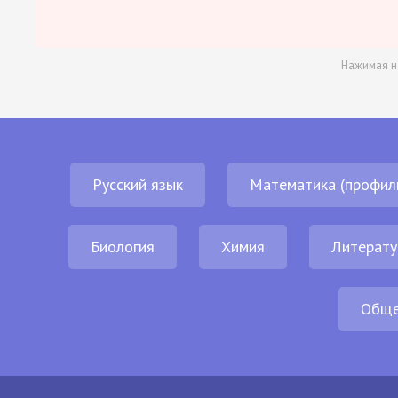
Нажимая н
Русский язык
Математика (профил
Биология
Химия
Литерату
Обще