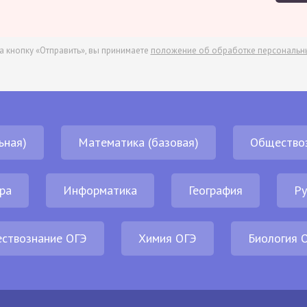
а кнопку «Отправить», вы принимаете
положение об обработке персональн
ьная)
Математика (базовая)
Общество
ра
Информатика
География
Ру
ствознание ОГЭ
Химия ОГЭ
Биология 