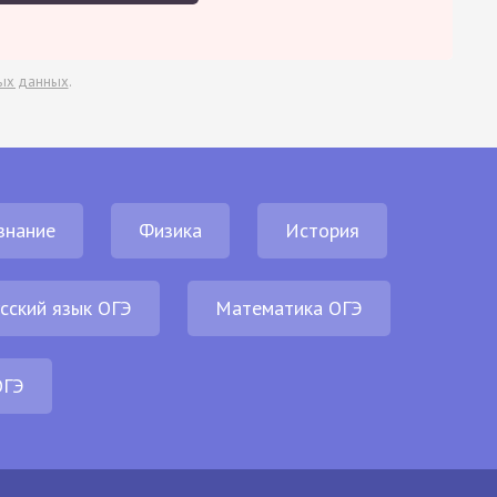
ых данных
.
знание
Физика
История
сский язык ОГЭ
Математика ОГЭ
ОГЭ