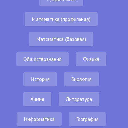
Математика (профильная)
Математика (базовая)
Обществознание
Физика
История
Биология
Химия
Литература
Информатика
География