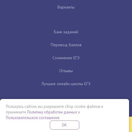
Варианты
Банк заданий
Перевод баллов
Сочинение ЕГЭ
Отзывы
Лучшие онлайн-школы ЕГЭ
Пользуясь сайтом, вы разрешаете сбор cookie-файлов и
принимаете
Политику обработки данных
и
Пользовательское соглашение
.
Бесплатная летняя школа
OK
ПОДРОБНЕЕ
ПРОВЕДИ ЭТО ЛЕТО С ПОЛЬЗОЙ