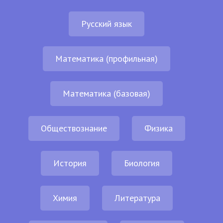
Русский язык
Математика (профильная)
Математика (базовая)
Обществознание
Физика
История
Биология
Химия
Литература