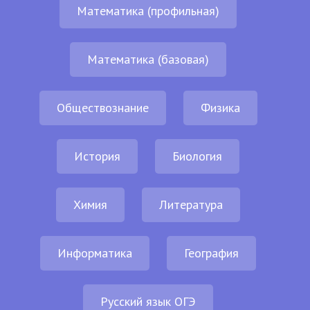
Математика (профильная)
Математика (базовая)
Обществознание
Физика
История
Биология
Химия
Литература
Информатика
География
Русский язык ОГЭ