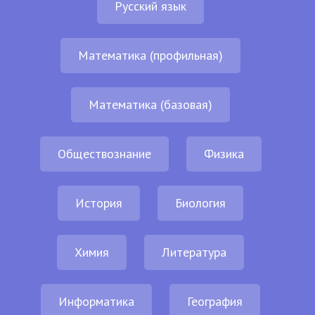
Русский язык
Математика (профильная)
Математика (базовая)
Обществознание
Физика
История
Биология
Химия
Литература
Информатика
География