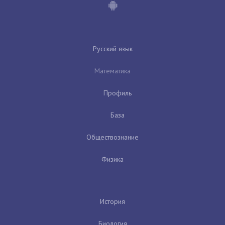
Русский язык
Математика
Профиль
База
Обществознание
Физика
История
Биология