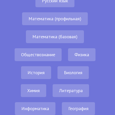
Русский язык
Математика (профильная)
Математика (базовая)
Обществознание
Физика
История
Биология
Химия
Литература
Информатика
География