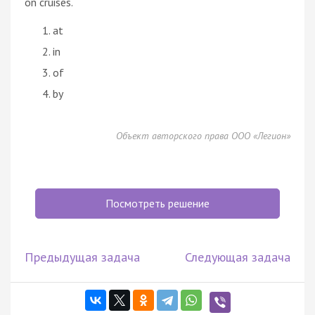
on cruises.
at
in
of
by
Объект авторского права ООО «Легион»
Посмотреть решение
Предыдущая задача
Следующая задача