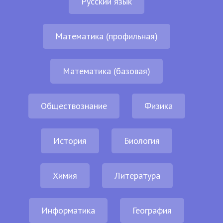
Русский язык
Математика (профильная)
Математика (базовая)
Обществознание
Физика
История
Биология
Химия
Литература
Информатика
География