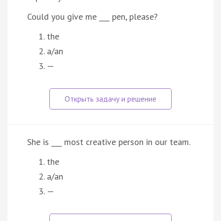
Could you give me ___ pen, please?
the
a/an
—
She is ___ most creative person in our team.
the
a/an
—