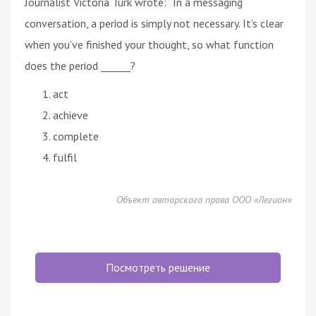
Journalist Victoria Turk wrote: “In a messaging
conversation, a period is simply not necessary. It’s clear
when you’ve finished your thought, so what function
does the period ______?
act
achieve
complete
fulfil
Объект авторского права ООО «Легион»
Посмотреть решение