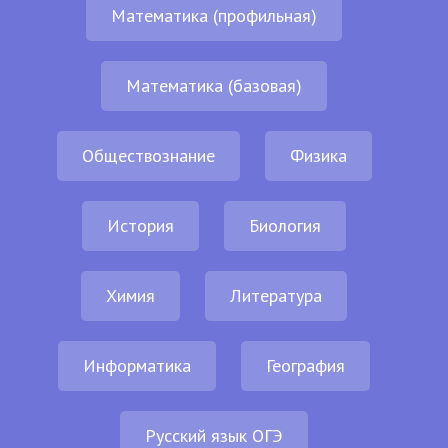
Математика (профильная)
Математика (базовая)
Обществознание
Физика
История
Биология
Химия
Литература
Информатика
География
Русский язык ОГЭ