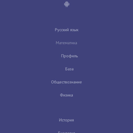
Русский язык
Математика
Профиль
База
Обществознание
Физика
История
Биология