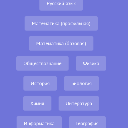
Русский язык
Математика (профильная)
Математика (базовая)
Обществознание
Физика
История
Биология
Химия
Литература
Информатика
География