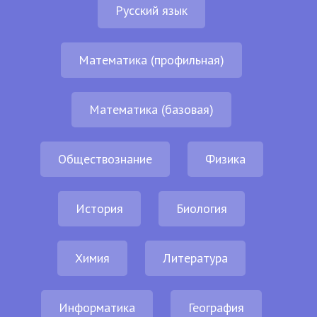
Русский язык
Математика (профильная)
Математика (базовая)
Обществознание
Физика
История
Биология
Химия
Литература
Информатика
География