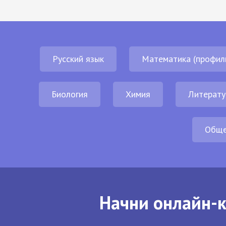
Русский язык
Математика (профил
Биология
Химия
Литерату
Обще
Начни онлайн-к