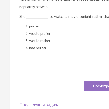
варианту ответа.
She _____________ to watch a movie tonight rather tha
prefer
would prefer
would rather
had better
Посмотр
Предыдущая задача