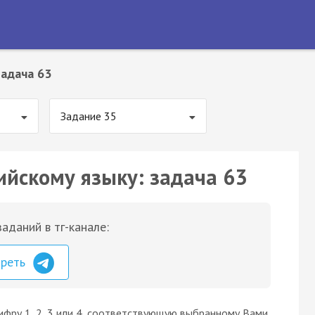
Задача 63
Задание 35
ийскому языку: задача 63
аданий в тг-канале:
треть
ифру 1, 2, 3 или 4, соответствующую выбранному Вами