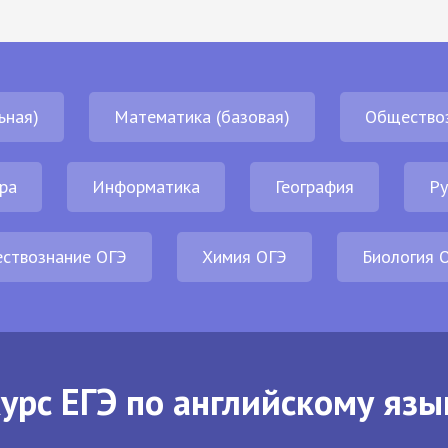
ьная)
Математика (базовая)
Общество
ра
Информатика
География
Ру
ствознание ОГЭ
Химия ОГЭ
Биология 
урс ЕГЭ по английскому язы