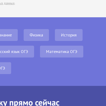
ых данных
.
знание
Физика
История
сский язык ОГЭ
Математика ОГЭ
ОГЭ
ку прямо сейчас