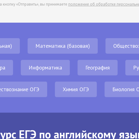
а кнопку «Отправить», вы принимаете
положение об обработке персональн
ьная)
Математика (базовая)
Общество
ра
Информатика
География
Ру
ствознание ОГЭ
Химия ОГЭ
Биология 
урс ЕГЭ по английскому язы