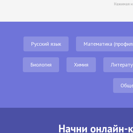
Нажимая н
Русский язык
Математика (профил
Биология
Химия
Литерату
Обще
Начни онлайн-к