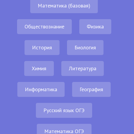
Математика (базовая)
Обществознание
Физика
История
Биология
Химия
Литература
Информатика
География
Русский язык ОГЭ
Математика ОГЭ