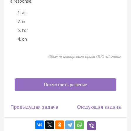
a response.
at
in
for
on
Объект авторского права ООО «Легион»
Посмотреть решение
Предыдущая задача
Следующая задача