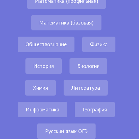
Математика (профильная)
Математика (базовая)
Обществознание
Физика
История
Биология
Химия
Литература
Информатика
География
Русский язык ОГЭ