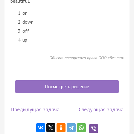
beautiful.
on
down
off
up
Объект авторского права ООО «Легион»
Посмотреть решение
Предыдущая задача
Следующая задача