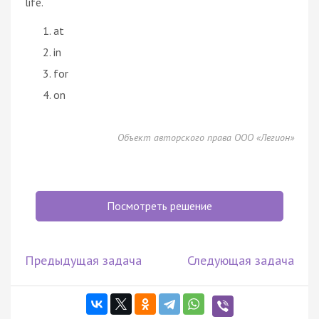
life.
at
in
for
on
Объект авторского права ООО «Легион»
Посмотреть решение
Предыдущая задача
Следующая задача