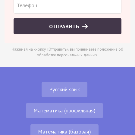
ОТПРАВИТЬ
Нажимая на кнопку «Отправить», вы принимаете
положение об
обработке персональных данных
.
Русский язык
Математика (профильная)
Математика (базовая)