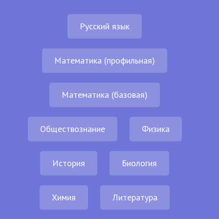
Русский язык
Математика (профильная)
Математика (базовая)
Обществознание
Физика
История
Биология
Химия
Литература