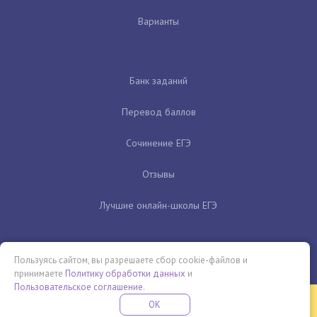
Варианты
Банк заданий
Перевод баллов
Сочинение ЕГЭ
Отзывы
Лучшие онлайн-школы ЕГЭ
Пользуясь сайтом, вы разрешаете сбор cookie-файлов и
принимаете
Политику обработки данных
и
Пользовательское соглашение
.
Бесплатная летняя школа
OK
ПОДРОБНЕЕ
ПРОВЕДИ ЭТО ЛЕТО С ПОЛЬЗОЙ