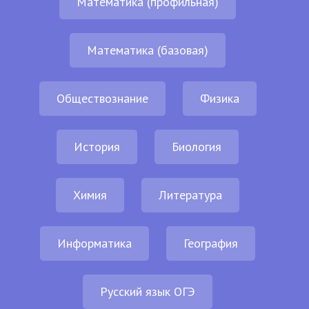
Математика (профильная)
Математика (базовая)
Обществознание
Физика
История
Биология
Химия
Литература
Информатика
География
Русский язык ОГЭ