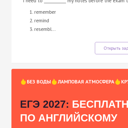
I need to ___________ my notes before the exam
remember
remind
resembl…
БЕЗ ВОДЫ
ЛАМПОВАЯ АТМОСФЕРА
КР
ЕГЭ 2027:
БЕСПЛАТН
ПО АНГЛИЙСКОМУ