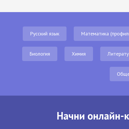
Русский язык
Математика (профил
Биология
Химия
Литерату
Обще
Начни онлайн-к