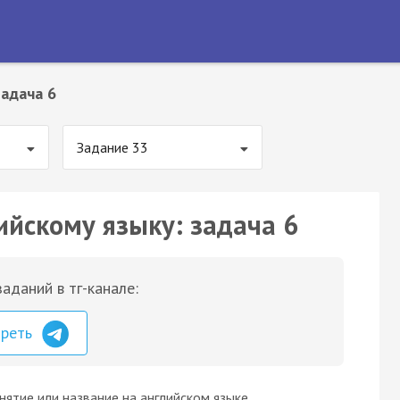
адача 6
Задание 33
ийскому языку: задача 6
аданий в тг-канале:
треть
ятие или название на английском языке.