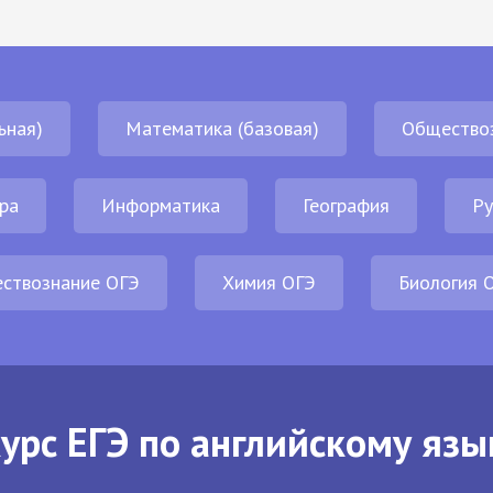
ьная)
Математика (базовая)
Общество
ра
Информатика
География
Ру
ствознание ОГЭ
Химия ОГЭ
Биология 
урс ЕГЭ по английскому язы