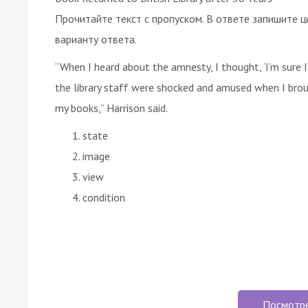
Прочитайте текст с пропуском. В ответе запишите ц
варианту ответа.
“When I heard about the amnesty, I thought, ‘I’m sure 
the library staff were shocked and amused when I brought
my books,” Harrison said.
state
image
view
condition
Посмотр