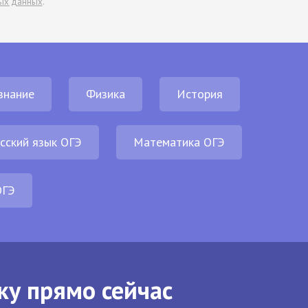
ых данных
.
знание
Физика
История
сский язык ОГЭ
Математика ОГЭ
ОГЭ
ку прямо сейчас