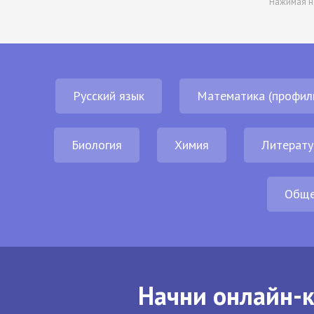
Нажимая н
Русский язык
Математика (профил
Биология
Химия
Литерату
Обще
Начни онлайн-к