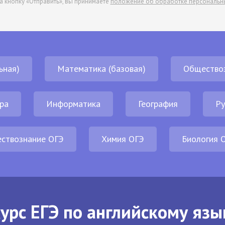
а кнопку «Отправить», вы принимаете
положение об обработке персональн
ьная)
Математика (базовая)
Общество
ра
Информатика
География
Ру
ствознание ОГЭ
Химия ОГЭ
Биология 
урс ЕГЭ по английскому язы