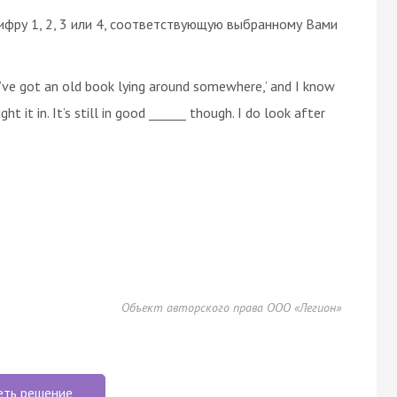
ифру 1, 2, 3 или 4, соответствующую выбранному Вами
I’ve got an old book lying around somewhere,’ and I know
 it in. It’s still in good ______ though. I do look after
Объект авторского права ООО «Легион»
еть решение