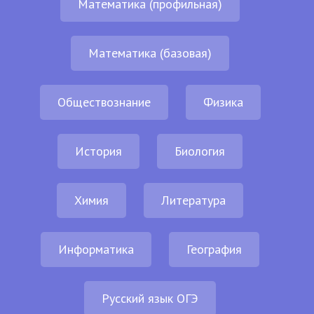
Математика (профильная)
Математика (базовая)
Обществознание
Физика
История
Биология
Химия
Литература
Информатика
География
Русский язык ОГЭ