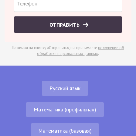
ОТПРАВИТЬ
Нажимая на кнопку «Отправить», вы принимаете
положение об
обработке персональных данных
.
Русский язык
Математика (профильная)
Математика (базовая)