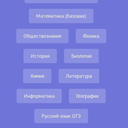
Математика (базовая)
Обществознание
Физика
История
Биология
Химия
Литература
Информатика
География
Русский язык ОГЭ