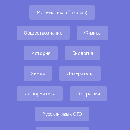
Математика (базовая)
Обществознание
Физика
История
Биология
Химия
Литература
Информатика
География
Русский язык ОГЭ