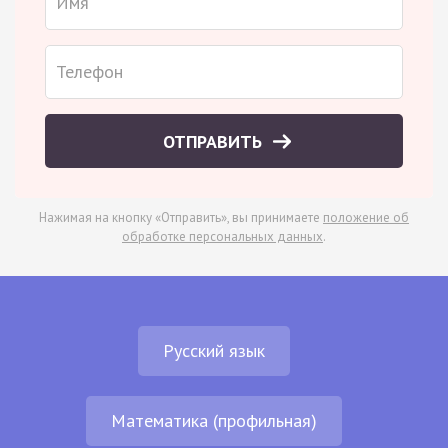
ОТПРАВИТЬ
Нажимая на кнопку «Отправить», вы принимаете
положение об
обработке персональных данных
.
Русский язык
Математика (профильная)