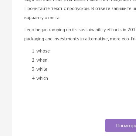
Прочитайте текст с пропуском. В ответе запишите ц
варианту ответа.
Lego began ramping up its sustainability efforts in 201
packaging and investments in alternative, more eco-frie
whose
when
while
which
Посмотр