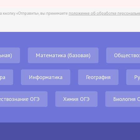
а кнопку «Отправить», вы принимаете
положение об обработке персональн
ьная)
Математика (базовая)
Общество
ра
Информатика
География
Ру
ствознание ОГЭ
Химия ОГЭ
Биология 