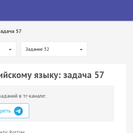
Задача 57
Задание 32
ийскому языку: задача 57
аданий в тг-канале:
треть
astic Bottles