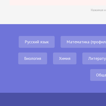
Нажимая н
Русский язык
Математика (профил
Биология
Химия
Литерату
Обще