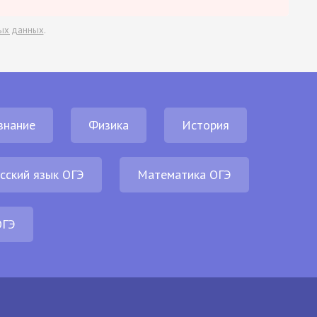
ых данных
.
знание
Физика
История
сский язык ОГЭ
Математика ОГЭ
ОГЭ