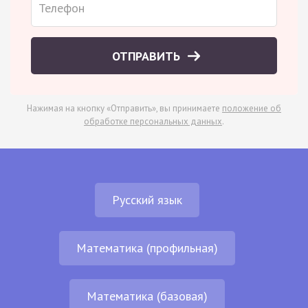
ОТПРАВИТЬ
Нажимая на кнопку «Отправить», вы принимаете
положение об
обработке персональных данных
.
Русский язык
Математика (профильная)
Математика (базовая)