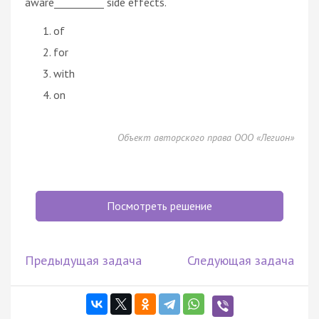
aware__________ side effects.
of
for
with
on
Объект авторского права ООО «Легион»
Посмотреть решение
Предыдущая задача
Следующая задача