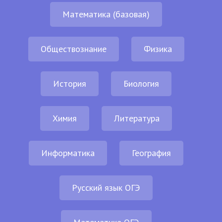
Математика (базовая)
Обществознание
Физика
История
Биология
Химия
Литература
Информатика
География
Русский язык ОГЭ