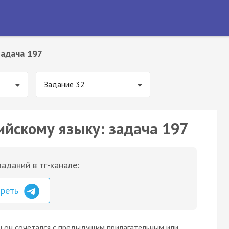
Задача 197
Задание 32
ийскому языку: задача 197
аданий в тг-канале:
треть
ы он сочетался с предыдущим прилагательным или