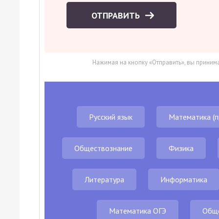
ОТПРАВИТЬ
Нажимая на кнопку «Отправить», вы приним
Русский язык
Математика (п
Обществознание
Физика
Литература
Информатика
Математика ОГЭ
Обще