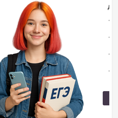
де
Р
У