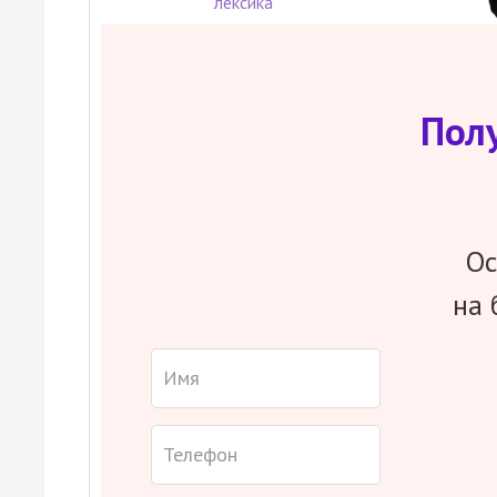
лексика
Задание 40.
Условный диалог-
расспрос
Пол
Ос
на 