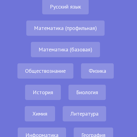
Русский язык
Математика (профильная)
Математика (базовая)
Обществознание
Физика
История
Биология
Химия
Литература
Информатика
География