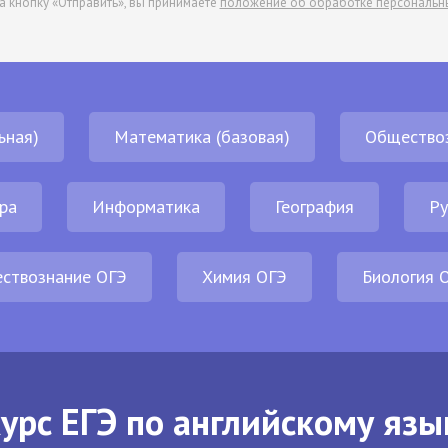
а кнопку «Отправить», вы принимаете
положение об обработке персональн
ьная)
Математика (базовая)
Общество
ра
Информатика
География
Ру
ствознание ОГЭ
Химия ОГЭ
Биология 
урс ЕГЭ по английскому язы