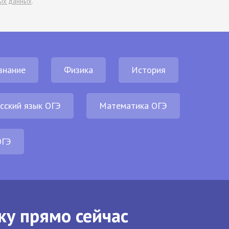
ых данных
.
знание
Физика
История
сский язык ОГЭ
Математика ОГЭ
ОГЭ
ку прямо сейчас