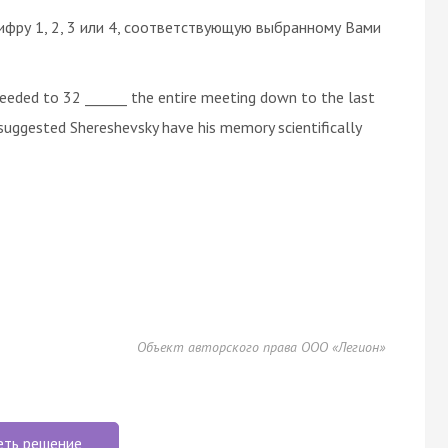
ифру 1, 2, 3 или 4, соответствующую выбранному Вами
ceeded to 32 ______ the entire meeting down to the last
 suggested Shereshevsky have his memory scientifically
Объект авторского права ООО «Легион»
еть решение