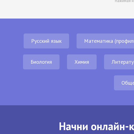
Нажимая н
Русский язык
Математика (профил
Биология
Химия
Литерату
Обще
Начни онлайн-к