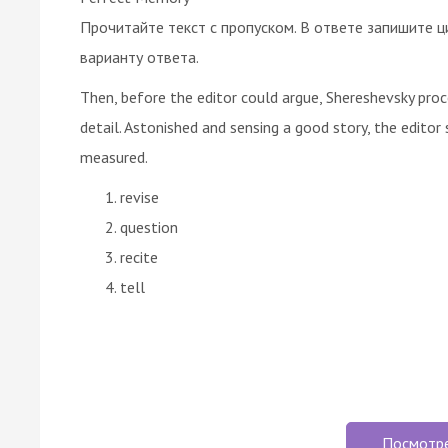
Прочитайте текст с пропуском. В ответе запишите ц
варианту ответа.
Then, before the editor could argue, Shereshevsky pro
detail. Astonished and sensing a good story, the editor
measured.
revise
question
recite
tell
Посмотр