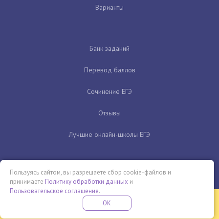
Варианты
Банк заданий
Перевод баллов
Сочинение ЕГЭ
Отзывы
Лучшие онлайн-школы ЕГЭ
Пользуясь сайтом, вы разрешаете сбор cookie-файлов и
принимаете
Политику обработки данных
и
Пользовательское соглашение
.
Бесплатная летняя школа
OK
ПОДРОБНЕЕ
ПРОВЕДИ ЭТО ЛЕТО С ПОЛЬЗОЙ