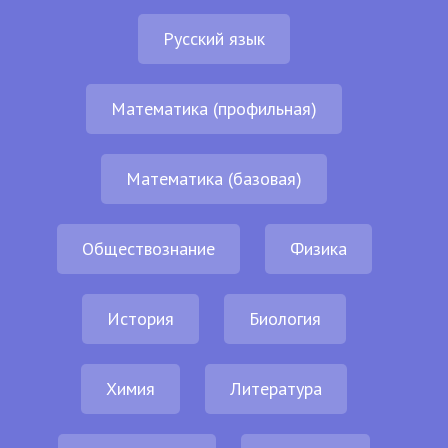
Русский язык
Математика (профильная)
Математика (базовая)
Обществознание
Физика
История
Биология
Химия
Литература