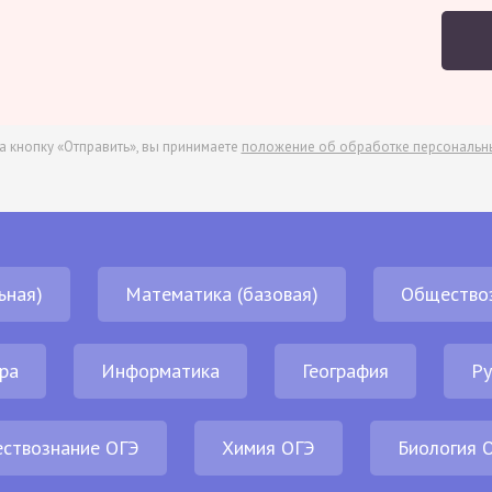
а кнопку «Отправить», вы принимаете
положение об обработке персональн
ьная)
Математика (базовая)
Общество
ра
Информатика
География
Ру
ствознание ОГЭ
Химия ОГЭ
Биология 