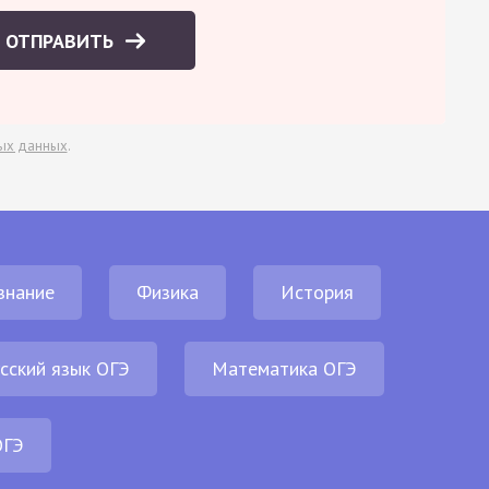
ОТПРАВИТЬ
ых данных
.
знание
Физика
История
сский язык ОГЭ
Математика ОГЭ
ОГЭ