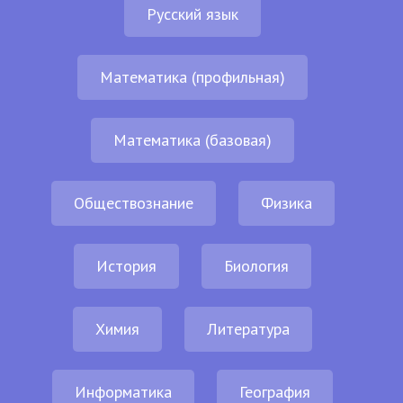
Русский язык
Математика (профильная)
Математика (базовая)
Обществознание
Физика
История
Биология
Химия
Литература
Информатика
География