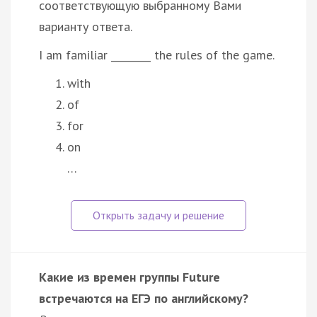
соответствующую выбранному Вами
варианту ответа.
I am familiar ________ the rules of the game.
with
of
for
on
…
Какие из времен группы Future
встречаются на ЕГЭ по английскому?