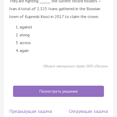
They are fighting ______ the current record holders —
Ivan. A total of 2,325 Ivans gathered in the Bosnian
town of Kupreski Kosci in 2017 to claim the crown.
against
along
across
again
Объект авторского права ООО «Легион»
Посмотреть решение
Предыдущая задача
Следующая задача