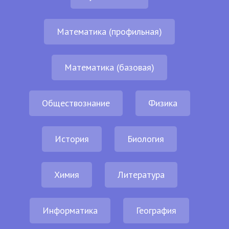
Математика (профильная)
Математика (базовая)
Обществознание
Физика
История
Биология
Химия
Литература
Информатика
География